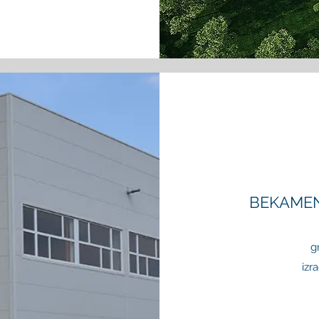
BEKAMEN
g
izr