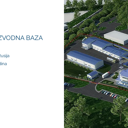
ZVODNA BAZA
usija
dina