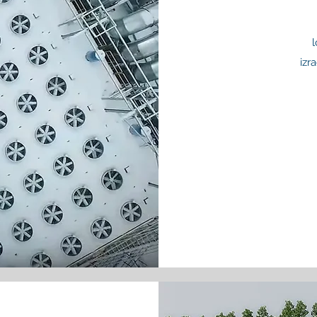
l
izr