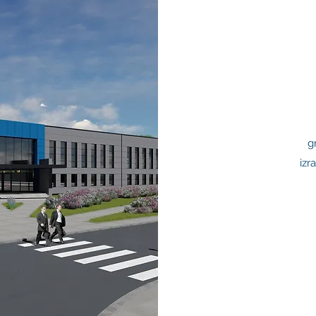
g
izr