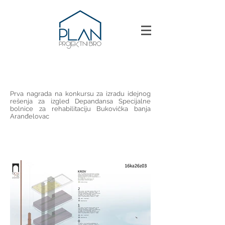
Prva nagrada na konkursu za izradu idejnog
rešenja za izgled Depandansa Specijalne
bolnice za rehabilitaciju Bukovička banja
Aranđelovac